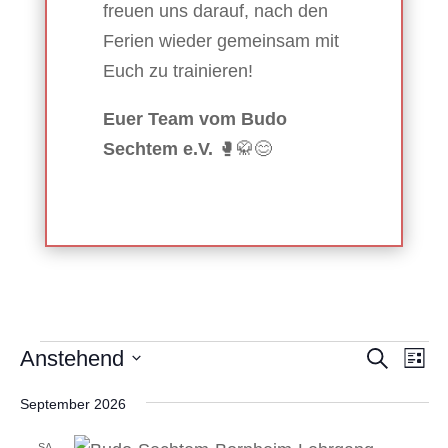
freuen uns darauf, nach den
Ferien wieder gemeinsam mit
Euch zu trainieren!
Euer Team vom Budo
Sechtem e.V.
🥊🥋😊
Veranstaltungen
Veranst
Ver
Anstehend
Suche
Liste
Ans
Suche
Datum
Nav
und
September 2026
wählen.
Ansicht
SA.