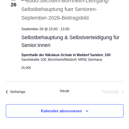
Navigat
26
September 26 @ 10:00
-
13:00
Selbstbehauptung & Selbstverteidigung für
Senior:innen
Sporthalle der Nikolaus-Schule in Waldorf Sandstr. 100
Sandstraße 100, Bornheim/Waldorf, NRW, Germany
25,00€
Heute
Nächste
Veranstaltungen
Vorherige
Veransta
Kalender abonnieren