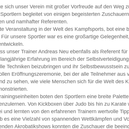
sich unser Verein mit großer Vorfreude auf den Weg zu
portlern begleitet von einigen begeisterten Zuschauern 
en und namhafter Referenten.
te Veranstaltung in der Welt des Kampfsports, bot eine
Für unsere Sportler war es eine großartige Gelegenheit
entwickeln.
ss unser Trainer Andreas Neu ebenfalls als Referent für 
langjährige Erfahrung im Bereich der Selbstverteidigung
le Techniken beizubringen und ihr Selbstbewusstsein zu
ollen Eröffnungszeremonie, bei der alle Teilnehmer au
d zu sehen, wie viele Menschen sich für die Welt des K
monstrierten.
ningseinheiten boten den Sportlern eine breite Palette
enzulernen. Von Kickboxen über Judo bis hin zu Karate 
i und lernten von den erfahrenen Trainern wertvolle Tipp
 gab es eine Vielzahl von spannenden Wettkämpfen und 
enden Akrobatikshows konnten die Zuschauer die beeind