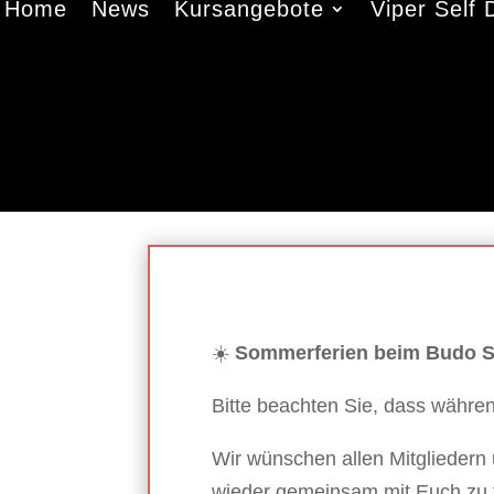
Home
News
Kursangebote
Viper Self
☀️
Sommerferien beim Budo S
Bitte beachten Sie, dass währe
Wir wünschen allen Mitgliedern 
wieder gemeinsam mit Euch zu t