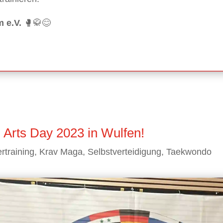
 e.V.
🥊🥋😊
 Arts Day 2023 in Wulfen!
rtraining
,
Krav Maga
,
Selbstverteidigung
,
Taekwondo